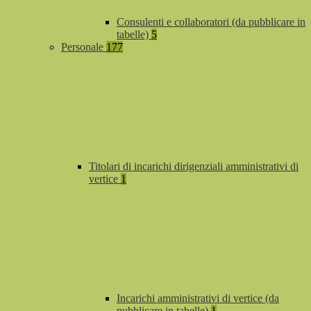
Consulenti e collaboratori (da pubblicare in
tabelle)
5
Personale
177
Titolari di incarichi dirigenziali amministrativi di
vertice
1
Incarichi amministrativi di vertice (da
pubblicare in tabelle)
1