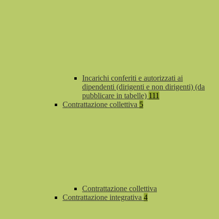
Incarichi conferiti e autorizzati ai
dipendenti (dirigenti e non dirigenti) (da
pubblicare in tabelle)
111
Contrattazione collettiva
5
Contrattazione collettiva
Contrattazione integrativa
4