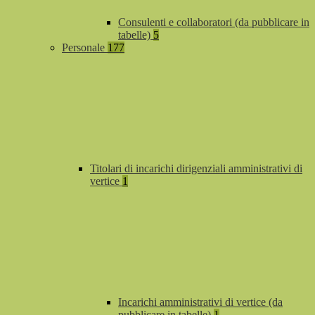
Consulenti e collaboratori (da pubblicare in
tabelle)
5
Personale
177
Titolari di incarichi dirigenziali amministrativi di
vertice
1
Incarichi amministrativi di vertice (da
pubblicare in tabelle)
1