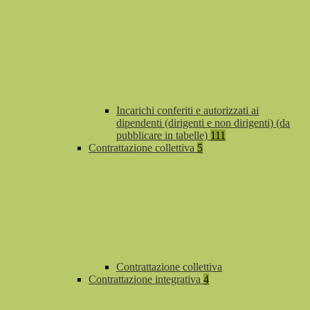
Incarichi conferiti e autorizzati ai
dipendenti (dirigenti e non dirigenti) (da
pubblicare in tabelle)
111
Contrattazione collettiva
5
Contrattazione collettiva
Contrattazione integrativa
4