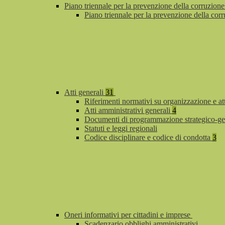
Piano triennale per la prevenzione della corruzione
Piano triennale per la prevenzione della co
Atti generali
31
Riferimenti normativi su organizzazione e at
Atti amministrativi generali
4
Documenti di programmazione strategico-ge
Statuti e leggi regionali
Codice disciplinare e codice di condotta
3
Oneri informativi per cittadini e imprese
Scadenzario obblighi amministrativi