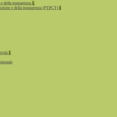
 e della trasparenza
1
rruzione e della trasparenza (PTPCT)
1
tività
1
stionale