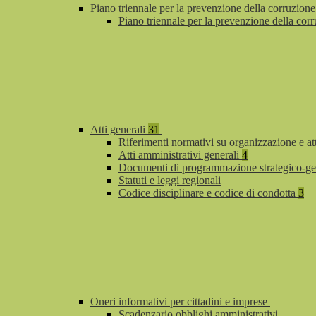
Piano triennale per la prevenzione della corruzione
Piano triennale per la prevenzione della co
Atti generali
31
Riferimenti normativi su organizzazione e at
Atti amministrativi generali
4
Documenti di programmazione strategico-ge
Statuti e leggi regionali
Codice disciplinare e codice di condotta
3
Oneri informativi per cittadini e imprese
Scadenzario obblighi amministrativi