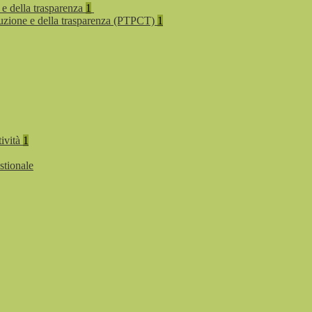
 e della trasparenza
1
rruzione e della trasparenza (PTPCT)
1
tività
1
stionale