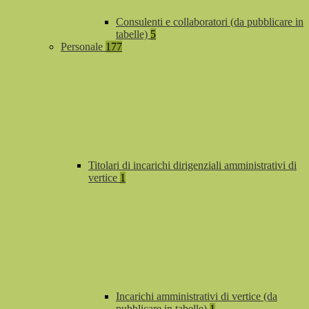
Consulenti e collaboratori (da pubblicare in
tabelle)
5
Personale
177
Titolari di incarichi dirigenziali amministrativi di
vertice
1
Incarichi amministrativi di vertice (da
pubblicare in tabelle)
1