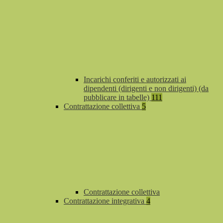
Incarichi conferiti e autorizzati ai
dipendenti (dirigenti e non dirigenti) (da
pubblicare in tabelle)
111
Contrattazione collettiva
5
Contrattazione collettiva
Contrattazione integrativa
4