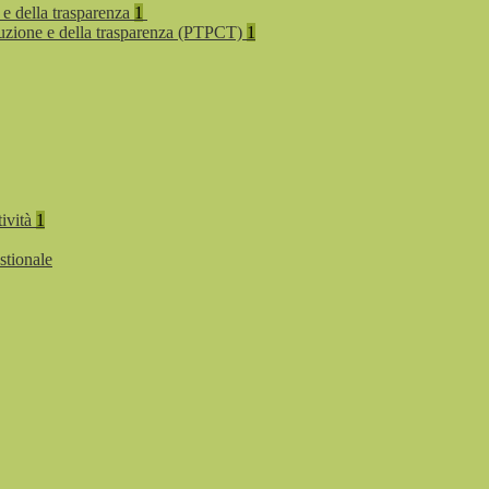
 e della trasparenza
1
rruzione e della trasparenza (PTPCT)
1
tività
1
stionale