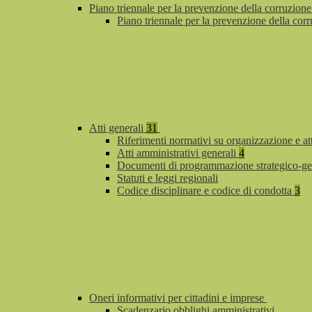
Piano triennale per la prevenzione della corruzione
Piano triennale per la prevenzione della co
Atti generali
31
Riferimenti normativi su organizzazione e at
Atti amministrativi generali
4
Documenti di programmazione strategico-ge
Statuti e leggi regionali
Codice disciplinare e codice di condotta
3
Oneri informativi per cittadini e imprese
Scadenzario obblighi amministrativi