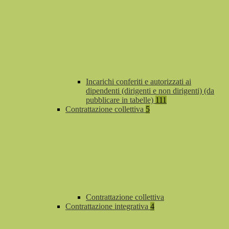
Incarichi conferiti e autorizzati ai
dipendenti (dirigenti e non dirigenti) (da
pubblicare in tabelle)
111
Contrattazione collettiva
5
Contrattazione collettiva
Contrattazione integrativa
4