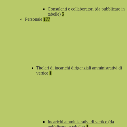
Consulenti e collaboratori (da pubblicare in
tabelle)
5
Personale
177
Titolari di incarichi dirigenziali amministrativi di
vertice
1
Incarichi amministrativi di vertice (da
pubblicare in tabelle)
1