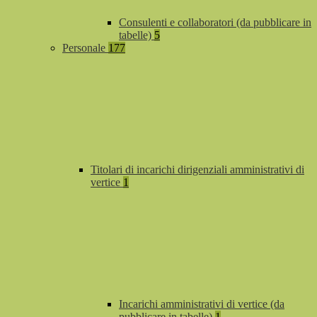
Consulenti e collaboratori (da pubblicare in
tabelle)
5
Personale
177
Titolari di incarichi dirigenziali amministrativi di
vertice
1
Incarichi amministrativi di vertice (da
pubblicare in tabelle)
1