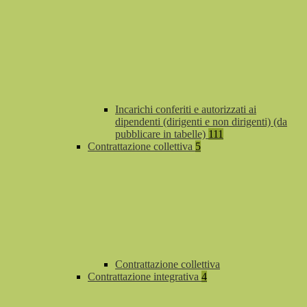
Incarichi conferiti e autorizzati ai
dipendenti (dirigenti e non dirigenti) (da
pubblicare in tabelle)
111
Contrattazione collettiva
5
Contrattazione collettiva
Contrattazione integrativa
4