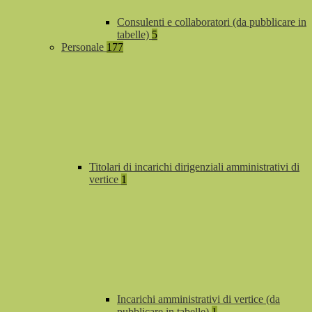
Consulenti e collaboratori (da pubblicare in
tabelle)
5
Personale
177
Titolari di incarichi dirigenziali amministrativi di
vertice
1
Incarichi amministrativi di vertice (da
pubblicare in tabelle)
1