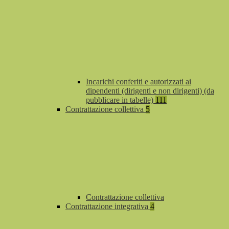
Incarichi conferiti e autorizzati ai
dipendenti (dirigenti e non dirigenti) (da
pubblicare in tabelle)
111
Contrattazione collettiva
5
Contrattazione collettiva
Contrattazione integrativa
4