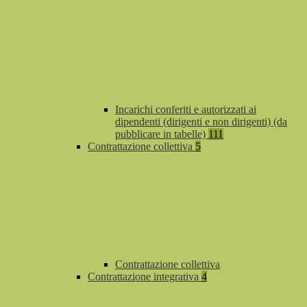
Incarichi conferiti e autorizzati ai
dipendenti (dirigenti e non dirigenti) (da
pubblicare in tabelle)
111
Contrattazione collettiva
5
Contrattazione collettiva
Contrattazione integrativa
4