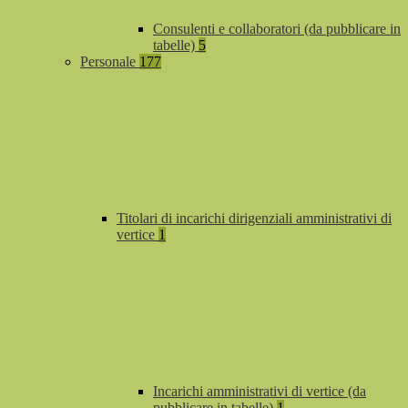
Consulenti e collaboratori (da pubblicare in
tabelle)
5
Personale
177
Titolari di incarichi dirigenziali amministrativi di
vertice
1
Incarichi amministrativi di vertice (da
pubblicare in tabelle)
1