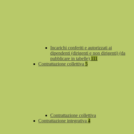
Incarichi conferiti e autorizzati ai
dipendenti (dirigenti e non dirigenti) (da
pubblicare in tabelle)
111
Contrattazione collettiva
5
Contrattazione collettiva
Contrattazione integrativa
4