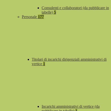
Consulenti e collaboratori (da pubblicare in
tabelle)
5
Personale
177
Titolari di incarichi dirigenziali amministrativi di
vertice
1
Incarichi amministrativi di vertice (da
pubblicare in tabelle)
1