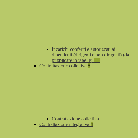
Incarichi conferiti e autorizzati ai
dipendenti (dirigenti e non dirigenti) (da
pubblicare in tabelle)
111
Contrattazione collettiva
5
Contrattazione collettiva
Contrattazione integrativa
4