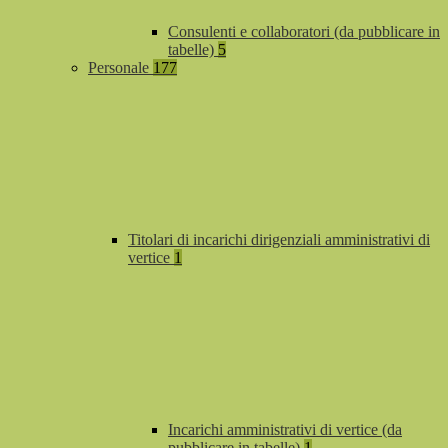
Consulenti e collaboratori (da pubblicare in
tabelle)
5
Personale
177
Titolari di incarichi dirigenziali amministrativi di
vertice
1
Incarichi amministrativi di vertice (da
pubblicare in tabelle)
1