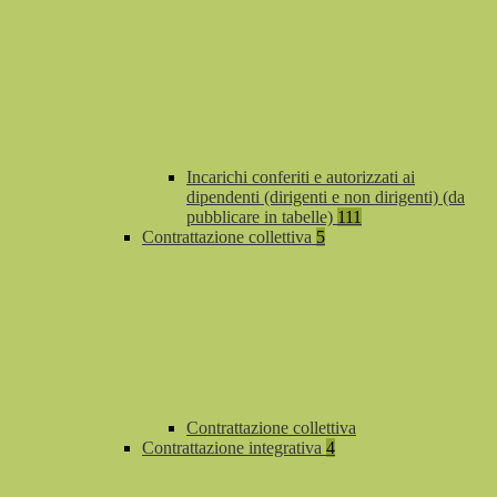
Incarichi conferiti e autorizzati ai
dipendenti (dirigenti e non dirigenti) (da
pubblicare in tabelle)
111
Contrattazione collettiva
5
Contrattazione collettiva
Contrattazione integrativa
4