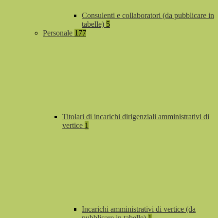
Consulenti e collaboratori (da pubblicare in
tabelle)
5
Personale
177
Titolari di incarichi dirigenziali amministrativi di
vertice
1
Incarichi amministrativi di vertice (da
pubblicare in tabelle)
1