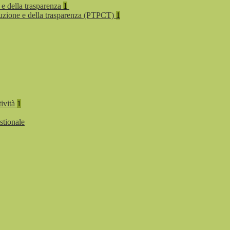
 e della trasparenza
1
rruzione e della trasparenza (PTPCT)
1
tività
1
stionale