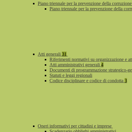
Piano triennale per la prevenzione della corruzione
Piano triennale per la prevenzione della co
Atti generali
31
Riferimenti normativi su organizzazione e at
Atti amministrativi generali
4
Documenti di programmazione strategico-ge
Statuti e leggi regionali
Codice disciplinare e codice di condotta
3
Oneri informativi per cittadini e imprese
Scadenzario obblighi amministrativi