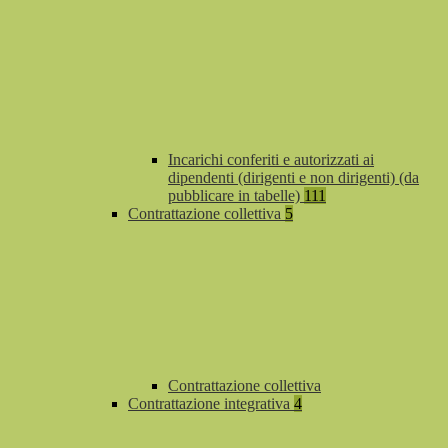
Incarichi conferiti e autorizzati ai
dipendenti (dirigenti e non dirigenti) (da
pubblicare in tabelle)
111
Contrattazione collettiva
5
Contrattazione collettiva
Contrattazione integrativa
4