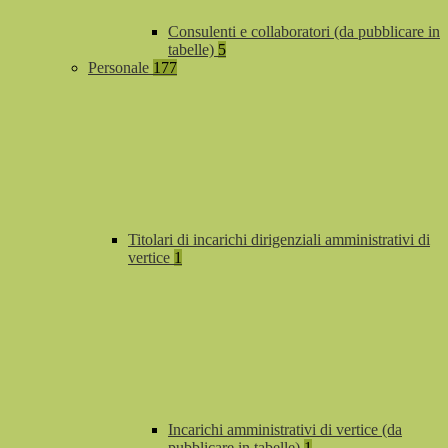
Consulenti e collaboratori (da pubblicare in
tabelle)
5
Personale
177
Titolari di incarichi dirigenziali amministrativi di
vertice
1
Incarichi amministrativi di vertice (da
pubblicare in tabelle)
1