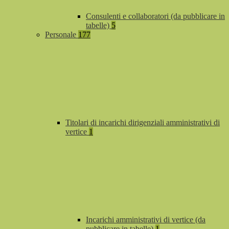
Consulenti e collaboratori (da pubblicare in
tabelle)
5
Personale
177
Titolari di incarichi dirigenziali amministrativi di
vertice
1
Incarichi amministrativi di vertice (da
pubblicare in tabelle)
1