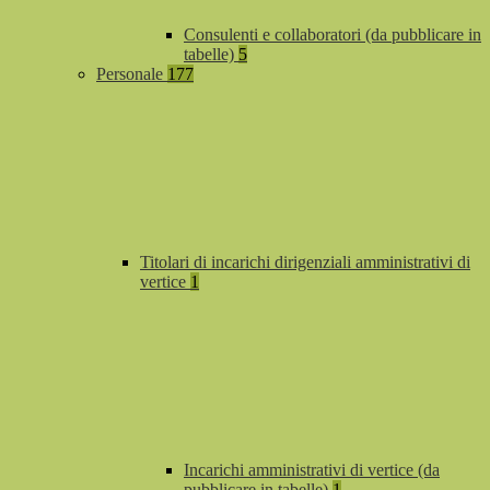
Consulenti e collaboratori (da pubblicare in
tabelle)
5
Personale
177
Titolari di incarichi dirigenziali amministrativi di
vertice
1
Incarichi amministrativi di vertice (da
pubblicare in tabelle)
1