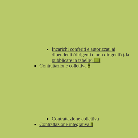
Incarichi conferiti e autorizzati ai
dipendenti (dirigenti e non dirigenti) (da
pubblicare in tabelle)
111
Contrattazione collettiva
5
Contrattazione collettiva
Contrattazione integrativa
4