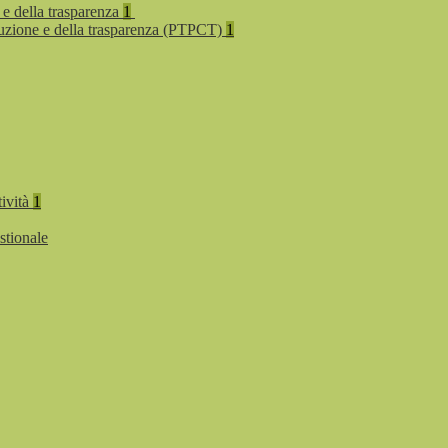
 e della trasparenza
1
rruzione e della trasparenza (PTPCT)
1
tività
1
stionale