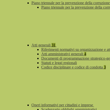
Piano triennale per la prevenzione della corruzione
Piano triennale per la prevenzione della co
Atti generali
31
Riferimenti normativi su organizzazione e at
Atti amministrativi generali
4
Documenti di programmazione strategico-ge
Statuti e leggi regionali
Codice disciplinare e codice di condotta
3
Oneri informativi per cittadini e imprese
Scadenzario obblighi amministrativi