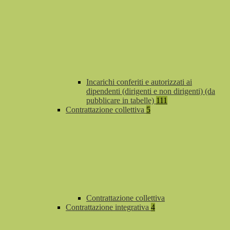
Incarichi conferiti e autorizzati ai
dipendenti (dirigenti e non dirigenti) (da
pubblicare in tabelle)
111
Contrattazione collettiva
5
Contrattazione collettiva
Contrattazione integrativa
4