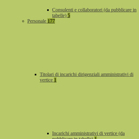
Consulenti e collaboratori (da pubblicare in
tabelle)
5
Personale
177
Titolari di incarichi dirigenziali amministrativi di
vertice
1
Incarichi amministrativi di vertice (da
pubblicare in tabelle)
1