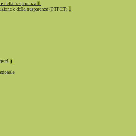
 e della trasparenza
1
rruzione e della trasparenza (PTPCT)
1
tività
1
stionale