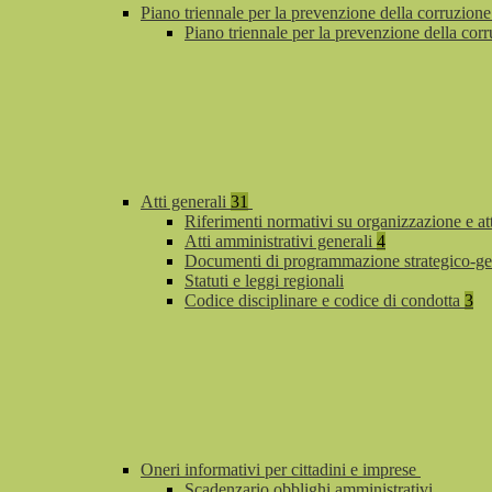
Piano triennale per la prevenzione della corruzione
Piano triennale per la prevenzione della co
Atti generali
31
Riferimenti normativi su organizzazione e at
Atti amministrativi generali
4
Documenti di programmazione strategico-ge
Statuti e leggi regionali
Codice disciplinare e codice di condotta
3
Oneri informativi per cittadini e imprese
Scadenzario obblighi amministrativi