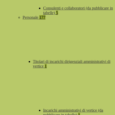
Consulenti e collaboratori (da pubblicare in
tabelle)
5
Personale
177
Titolari di incarichi dirigenziali amministrativi di
vertice
1
Incarichi amministrativi di vertice (da
pubblicare in tabelle)
1