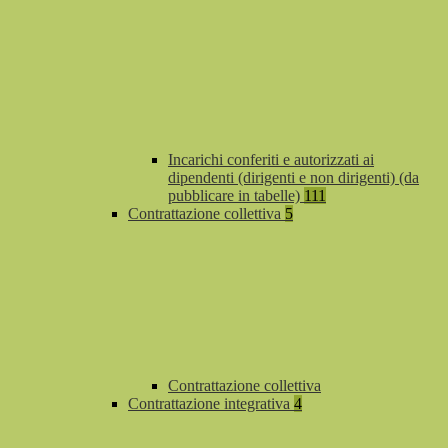
Incarichi conferiti e autorizzati ai
dipendenti (dirigenti e non dirigenti) (da
pubblicare in tabelle)
111
Contrattazione collettiva
5
Contrattazione collettiva
Contrattazione integrativa
4