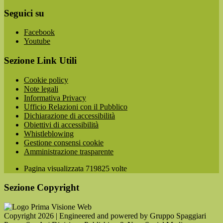
Seguici su
Facebook
Youtube
Sezione Link Utili
Cookie policy
Note legali
Informativa Privacy
Ufficio Relazioni con il Pubblico
Dichiarazione di accessibilità
Obiettivi di accessibilità
Whistleblowing
Gestione consensi cookie
Amministrazione trasparente
Pagina visualizzata
719825
volte
Sezione Copyright
Copyright 2026 | Engineered and powered by Gruppo Spaggiari