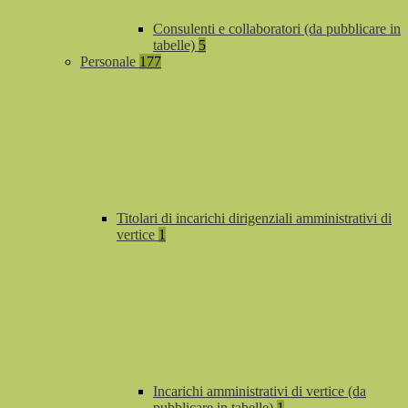
Consulenti e collaboratori (da pubblicare in
tabelle)
5
Personale
177
Titolari di incarichi dirigenziali amministrativi di
vertice
1
Incarichi amministrativi di vertice (da
pubblicare in tabelle)
1