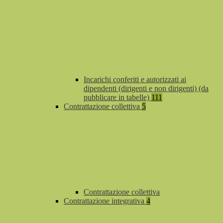
Incarichi conferiti e autorizzati ai
dipendenti (dirigenti e non dirigenti) (da
pubblicare in tabelle)
111
Contrattazione collettiva
5
Contrattazione collettiva
Contrattazione integrativa
4