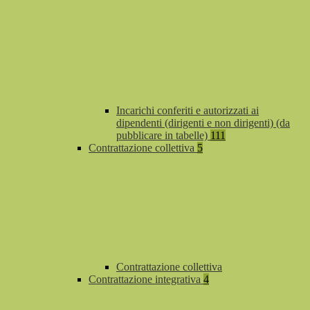
Incarichi conferiti e autorizzati ai
dipendenti (dirigenti e non dirigenti) (da
pubblicare in tabelle)
111
Contrattazione collettiva
5
Contrattazione collettiva
Contrattazione integrativa
4