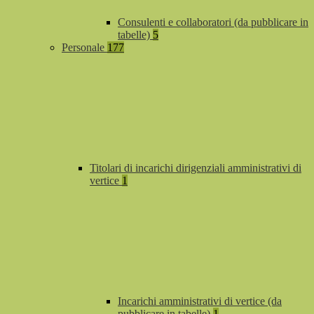
Consulenti e collaboratori (da pubblicare in
tabelle)
5
Personale
177
Titolari di incarichi dirigenziali amministrativi di
vertice
1
Incarichi amministrativi di vertice (da
pubblicare in tabelle)
1