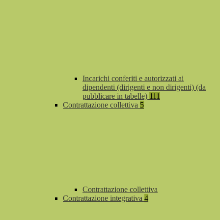
Incarichi conferiti e autorizzati ai
dipendenti (dirigenti e non dirigenti) (da
pubblicare in tabelle)
111
Contrattazione collettiva
5
Contrattazione collettiva
Contrattazione integrativa
4