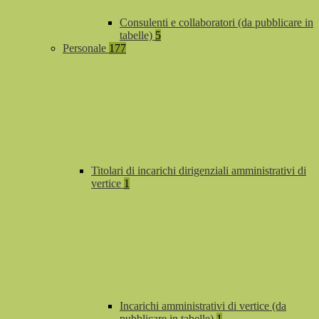
Consulenti e collaboratori (da pubblicare in
tabelle)
5
Personale
177
Titolari di incarichi dirigenziali amministrativi di
vertice
1
Incarichi amministrativi di vertice (da
pubblicare in tabelle)
1