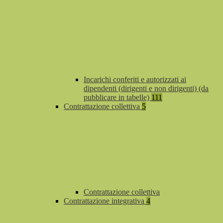
Incarichi conferiti e autorizzati ai
dipendenti (dirigenti e non dirigenti) (da
pubblicare in tabelle)
111
Contrattazione collettiva
5
Contrattazione collettiva
Contrattazione integrativa
4