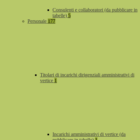
Consulenti e collaboratori (da pubblicare in
tabelle)
5
Personale
177
Titolari di incarichi dirigenziali amministrativi di
vertice
1
Incarichi amministrativi di vertice (da
pubblicare in tabelle)
1