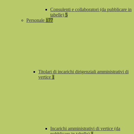
Consulenti e collaboratori (da pubblicare in
tabelle)
5
Personale
177
Titolari di incarichi dirigenziali amministrativi di
vertice
1
Incarichi amministrativi di vertice (da
pubblicare in tabelle)
1