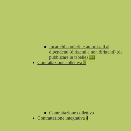
Incarichi conferiti e autorizzati ai
dipendenti (dirigenti e non dirigenti) (da
pubblicare in tabelle)
111
Contrattazione collettiva
5
Contrattazione collettiva
Contrattazione integrativa
4