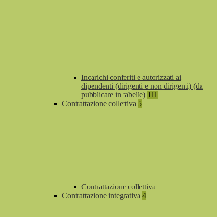
Incarichi conferiti e autorizzati ai
dipendenti (dirigenti e non dirigenti) (da
pubblicare in tabelle)
111
Contrattazione collettiva
5
Contrattazione collettiva
Contrattazione integrativa
4