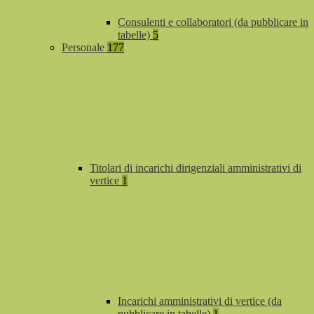
Consulenti e collaboratori (da pubblicare in
tabelle)
5
Personale
177
Titolari di incarichi dirigenziali amministrativi di
vertice
1
Incarichi amministrativi di vertice (da
pubblicare in tabelle)
1