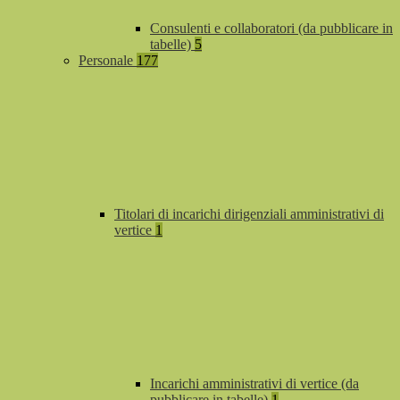
Consulenti e collaboratori (da pubblicare in
tabelle)
5
Personale
177
Titolari di incarichi dirigenziali amministrativi di
vertice
1
Incarichi amministrativi di vertice (da
pubblicare in tabelle)
1