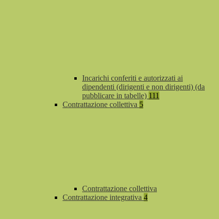
Incarichi conferiti e autorizzati ai
dipendenti (dirigenti e non dirigenti) (da
pubblicare in tabelle)
111
Contrattazione collettiva
5
Contrattazione collettiva
Contrattazione integrativa
4