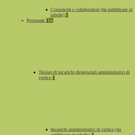
Consulenti e collaboratori (da pubblicare in
tabelle)
5
Personale
177
Titolari di incarichi dirigenziali amministrativi di
vertice
1
Incarichi amministrativi di vertice (da
pubblicare in tabelle)
1