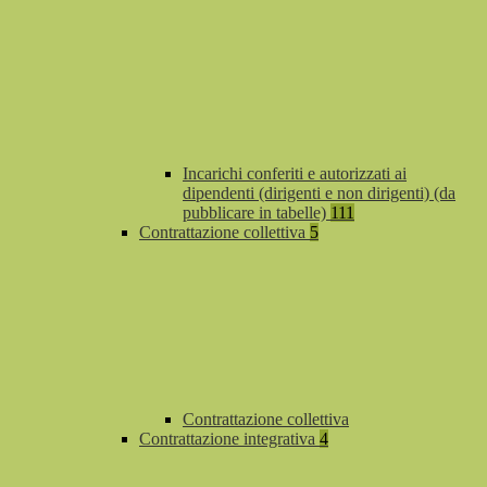
Incarichi conferiti e autorizzati ai
dipendenti (dirigenti e non dirigenti) (da
pubblicare in tabelle)
111
Contrattazione collettiva
5
Contrattazione collettiva
Contrattazione integrativa
4