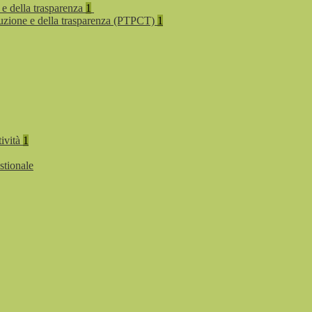
 e della trasparenza
1
rruzione e della trasparenza (PTPCT)
1
tività
1
stionale