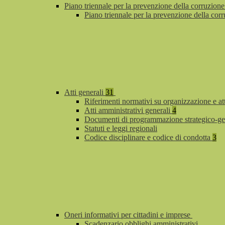
Piano triennale per la prevenzione della corruzione
Piano triennale per la prevenzione della co
Atti generali
31
Riferimenti normativi su organizzazione e at
Atti amministrativi generali
4
Documenti di programmazione strategico-ge
Statuti e leggi regionali
Codice disciplinare e codice di condotta
3
Oneri informativi per cittadini e imprese
Scadenzario obblighi amministrativi