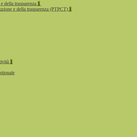
 e della trasparenza
1
rruzione e della trasparenza (PTPCT)
1
tività
1
stionale