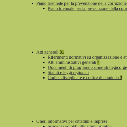
Piano triennale per la prevenzione della corruzione
Piano triennale per la prevenzione della co
Atti generali
31
Riferimenti normativi su organizzazione e at
Atti amministrativi generali
4
Documenti di programmazione strategico-ge
Statuti e leggi regionali
Codice disciplinare e codice di condotta
3
Oneri informativi per cittadini e imprese
Scadenzario obblighi amministrativi