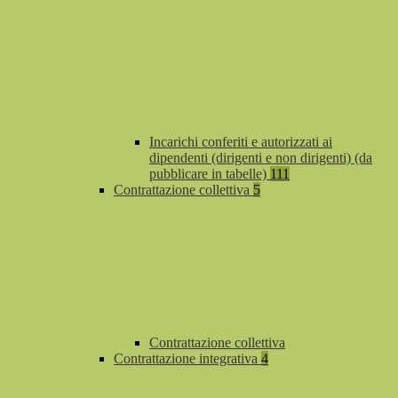
Incarichi conferiti e autorizzati ai
dipendenti (dirigenti e non dirigenti) (da
pubblicare in tabelle)
111
Contrattazione collettiva
5
Contrattazione collettiva
Contrattazione integrativa
4