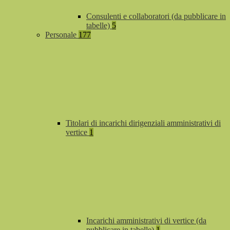
Consulenti e collaboratori (da pubblicare in
tabelle)
5
Personale
177
Titolari di incarichi dirigenziali amministrativi di
vertice
1
Incarichi amministrativi di vertice (da
pubblicare in tabelle)
1